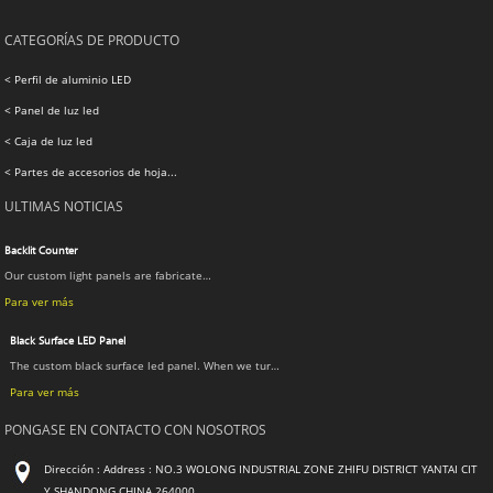
CATEGORÍAS DE PRODUCTO
< Perfil de aluminio LED
< Panel de luz led
< Caja de luz led
< Partes de accesorios de hoja...
ULTIMAS NOTICIAS
Backlit Counter
Our custom light panels are fabricate…
Para ver más
Black Surface LED Panel
The custom black surface led panel. When we tur…
Para ver más
PONGASE EN CONTACTO CON NOSOTROS
Dirección : Address : NO.3 WOLONG INDUSTRIAL ZONE ZHIFU DISTRICT YANTAI CIT
Y SHANDONG CHINA 264000